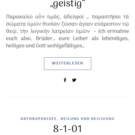
„geistig“
Παρακαλῶ οὖν ὑμᾶς, ἀδελφοί … παραστῆσαι τὰ
σώματα ὑμῶν θυσίαν ζῶσαν ἁγίαν εὐάρεστον τῷ
θεῷ, τὴν λογικὴν λατρείαν ὑμῶν – Ich ermahne
euch also, Brüder… eure Leiber als lebendiges,
heiliges und Gott wohlgefälliges…
WEITERLESEN
,
ANTHROPODIZEE
HEILUNG UND HEILIGUNG
8-1-01