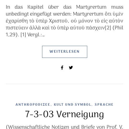
In das Kapitel über das Martyrertum muss
unbedingt eingefügt werden: Martyrertum ὅτι ὑμῖν
ἐχαρίσθη τὸ ὑπὲρ Χριστοῦ, οὐ μόνον τὸ εἰς αὐτὸν
πιστεύειν ἀλλὰ καὶ τὸ ὑπὲρ αὐτοῦ πάσχειν[2] (Phil
1,29). [1] Vergl.:…
WEITERLESEN
,
,
ANTHROPODIZEE
KULT UND SYMBOL
SPRACHE
7-3-03 Verneigung
(Wissenschaftliche Notizen und Briefe von Prof. V.