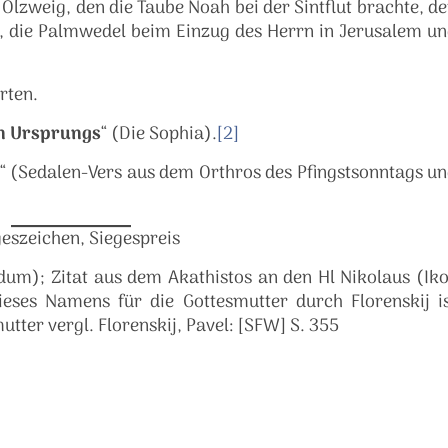
 Ölzweig, den die Taube Noah bei der Sintflut brachte, d
, die Palmwedel beim Einzug des Herrn in Jerusalem u
rten.
en Ursprungs
“ (Die Sophia).
[2]
“ (Sedalen-Vers aus dem Orthros des Pfingstsonntags u
geszeichen, Siegespreis
dum); Zitat aus dem Akathistos an den Hl Nikolaus (Ik
ieses Namens für die Gottesmutter durch Florenskij i
ter vergl. Florenskij, Pavel: [SFW] S. 355