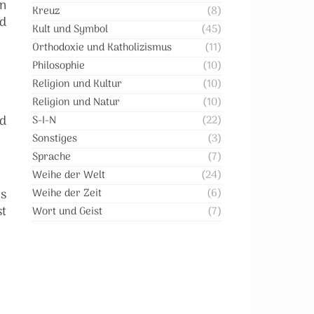
en
Kreuz
(8)
nd
Kult und Symbol
(45)
Orthodoxie und Katholizismus
(11)
Philosophie
(10)
Religion und Kultur
(10)
Religion und Natur
(10)
nd
S-I-N
(22)
Sonstiges
(3)
Sprache
(7)
Weihe der Welt
(24)
os
Weihe der Zeit
(6)
st
Wort und Geist
(7)