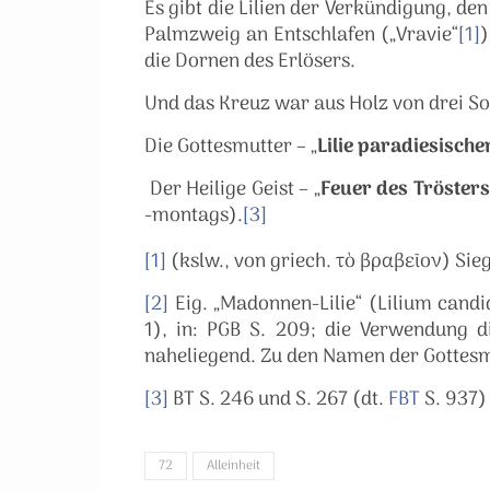
Es gibt die Lilien der Verkündigung, den
Palmzweig an Entschlafen („Vravie“
[1]
)
die Dornen des Erlösers.
Und das Kreuz war aus Holz von drei So
Die Gottesmutter – „
Lilie paradiesisch
Der Heilige Geist – „
Feuer des Trösters
-montags).
[3]
[1]
(kslw., von griech. τὸ βραβεῖον) Sie
[2]
Eig. „Madonnen-Lilie“ (Lilium candi
1), in: PGB S. 209; die Verwendung d
naheliegend. Zu den Namen der Gottesmut
[3]
BT S. 246 und S. 267 (dt.
FBT
S. 937)
72
Alleinheit