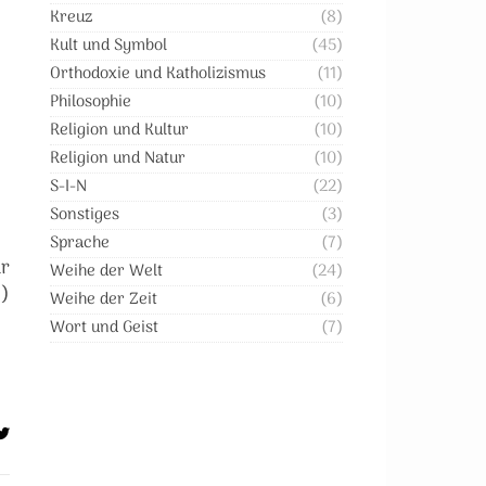
Kreuz
(8)
Kult und Symbol
(45)
Orthodoxie und Katholizismus
(11)
Philosophie
(10)
Religion und Kultur
(10)
Religion und Natur
(10)
S-I-N
(22)
Sonstiges
(3)
Sprache
(7)
ür
Weihe der Welt
(24)
.)
Weihe der Zeit
(6)
Wort und Geist
(7)