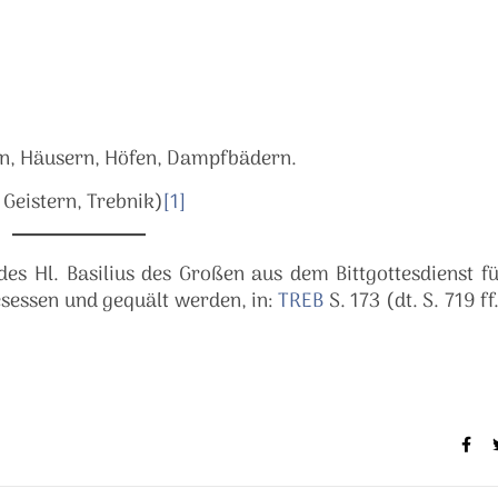
en, Häusern, Höfen, Dampfbädern.
 Geistern, Trebnik)
[1]
es Hl. Basilius des Großen aus dem Bittgottesdienst f
esessen und gequält werden, in:
TREB
S. 173 (dt. S. 719 ff