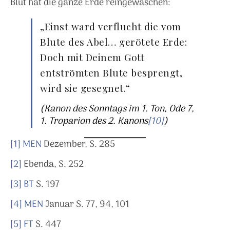
Blut hat die ganze Erde reingewaschen:
„Einst ward verflucht die vom
Blute des Abel… gerötete Erde:
Doch mit Deinem Gott
entströmten Blute besprengt,
wird sie gesegnet.“
(Kanon des Sonntags im 1. Ton, Ode 7,
1. Troparion des 2. Kanons
[10]
)
[1]
MEN
Dezember, S. 285
[2]
Ebenda, S. 252
[3]
BT
S. 197
[4]
MEN
Januar S. 77, 94, 101
[5]
FT
S. 447