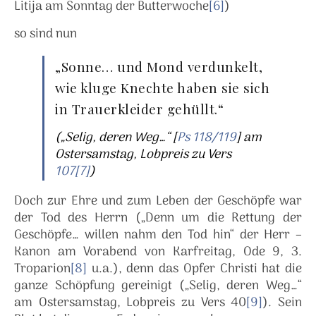
Litija am Sonntag der Butterwoche
[6]
)
so sind nun
„Sonne… und Mond verdunkelt,
wie kluge Knechte haben sie sich
in Trauerkleider gehüllt.“
(„Selig, deren Weg…“ [
Ps 118/119
] am
Ostersamstag, Lobpreis zu Vers
107
[7]
)
Doch zur Ehre und zum Leben der Geschöpfe war
der Tod des Herrn („Denn um die Rettung der
Geschöpfe… willen nahm den Tod hin“ der Herr –
Kanon am Vorabend von Karfreitag, Ode 9, 3.
Troparion
[8]
u.a.), denn das Opfer Christi hat die
ganze Schöpfung gereinigt („Selig, deren Weg…“
am Ostersamstag, Lobpreis zu Vers 40
[9]
). Sein