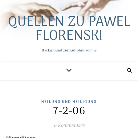
QUELLEN ZU PAWEL
FLORENSKI
Background zur Kultphilosophie
HEILUNG UND HEILIGUNG
7-2-06
0 Kommentare