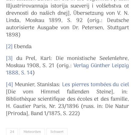
Illjustrirovannaja istorija sueverij i volšebstva ot
drevnosti do našich dnej], Übersetzung von V. N.
Linda, Moskau 1899, S. 92 (orig.: Deutsche
autorisierte Ausgabe von Dr. Petersen, Stuttgart
1898)
[2]
Ebenda
[3]
du Prel, Karl: Die monistische Seelenlehre,
Moskau 1908, S. 21 (orig.:
Verlag Günther Leipzig
1888, S. 14
)
[4]
Meunier, Stanislas:
Les pierres tombées du ciel
[Die vom Himmel fallenden Steine], in:
Bibliothèque scientifique des écoles et des famille,
H. Gautier Paris, Nr. 23/1896 (russ. in: Die Natur
[Priroda], Band 1/1875, S. 222)
24
Meteoriten
Schwert