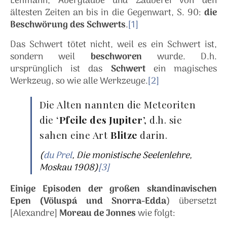
Lehmann, Aberglaube und Zauberei von den
ältesten Zeiten an bis in die Gegenwart, S. 90:
die
Beschwörung des Schwerts
.
[1]
Das Schwert tötet nicht, weil es ein Schwert ist,
sondern weil
beschworen
wurde. D.h.
ursprünglich ist das
Schwert
ein magisches
Werkzeug, so wie alle Werkzeuge.
[2]
Die Alten nannten die Meteoriten
die ‘
Pfeile des Jupiter
’, d.h. sie
sahen eine Art
Blitze
darin.
(
du Prel
, Die monistische Seelenlehre,
Moskau 1908)
[3]
Einige Episoden der großen skandinavischen
Epen (Völuspá und Snorra-Edda
) übersetzt
[Alexandre]
Moreau de Jonnes
wie folgt: