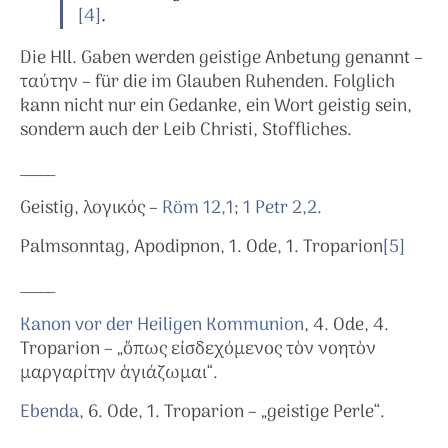
[4]
.
Die Hll. Gaben werden geistige Anbetung genannt –
ταύτην – für die im Glauben Ruhenden. Folglich
kann nicht nur ein Gedanke, ein Wort geistig sein,
sondern auch der Leib Christi, Stoffliches.
_____
Geistig, λογικός –
Röm 12,1
;
1 Petr 2,2
.
Palmsonntag, Apodipnon, 1. Ode, 1. Troparion
[5]
_____
Kanon vor der Heiligen Kommunion
, 4. Ode, 4.
Troparion – „ὅπως εἰσδεχόμενος τὸν νοητὸν
μαργαρίτην ἁγιάζωμαι“.
Ebenda
, 6. Ode, 1. Troparion – „geistige Perle“.