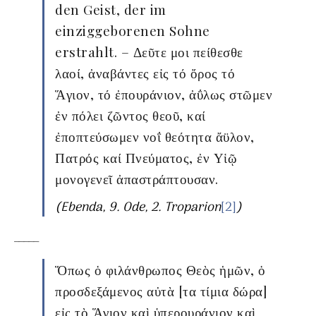
den Geist, der im
einziggeborenen Sohne
erstrahlt. – Δεῦτε μοι πείθεσθε
λαοί, ἀναβάντες εἰς τό ὄρος τό
Ἅγιον, τό ἐπουράνιον, ἀΰλως στῶμεν
ἐν πόλει ζῶντος θεοῦ, καί
ἐποπτεύσωμεν νοΐ θεότητα ἄϋλον,
Πατρός καί Πνεύματος, ἐν Υἱῷ
μονογενεῖ ἀπαστράπτουσαν.
(Ebenda, 9. Ode, 2. Troparion
[2]
)
_____
Ὅπως ὁ φιλάνθρωπος Θεὸς ἡμῶν, ὁ
προσδεξάμενος αὐτὰ [τα τίμια δώρα]
εἰς τὸ Ἅγιον καὶ ὑπερουράνιον καὶ