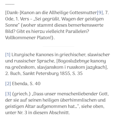
_____
[Dank-]Kanon an die Allheilige Gottesmutter
[9]
, 7.
Ode, 1. Vers – „Sei gegrüßt, Wagen der geistigen
Sonne“ (woher stammt dieses bemerkenswerte
Bild? Gibt es hierzu vielleicht Parallelen?
Vollkommener Platon!).
[1]
Liturgische Kanones in griechischer, slawischer
und russischer Sprache, [Bogoslužebnye kanony
na grečeskom, slavjanskom i russkom jazykach],
2. Buch, Sankt Petersburg 1855, S. 35
[2]
Ebenda, S. 40
[3]
(griech.) „Dass unser menschenliebender Gott,
der sie auf seinen heiligen überhimmlischen und
geistigen Altar aufgenommen hat…“, siehe oben,
unter Nr. 3 in diesem Abschnitt.