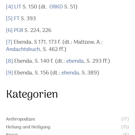
[4]
LIT
S. 150 (dt.
OBKD
S. 51)
[5]
FT
S. 393
[6]
PGB
S. 224, 226
[7]
Ebenda, S 171, 173 f. (dt.: Maltzew, A.:
Andachtsbuch
, S. 462 ff.)
[8]
Ebenda, S. 140 f. (dt.:
ebenda
, S. 293 ff.)
[9]
Ebenda, S. 156 (dt.:
ebenda
, S. 389)
Kategorien
Anthropodizee
(17)
Heilung und Heiligung
(15)