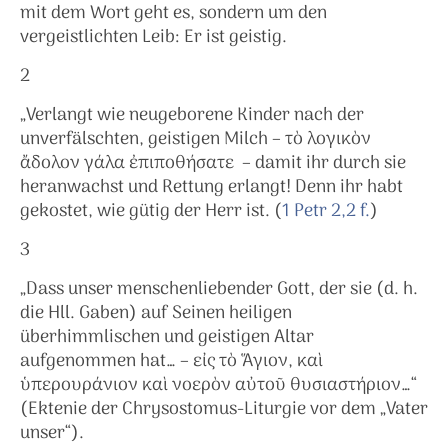
mit dem Wort geht es, sondern um den
vergeistlichten Leib: Er ist geistig.
2
„Verlangt wie neugeborene Kinder nach der
unverfälschten, geistigen Milch – τὸ λογικὸν
ἄδολον γάλα ἐπιποθήσατε – damit ihr durch sie
heranwachst und Rettung erlangt! Denn ihr habt
gekostet, wie gütig der Herr ist. (
1 Petr 2,2 f.
)
3
„Dass unser menschenliebender Gott, der sie (d. h.
die Hll. Gaben) auf Seinen heiligen
überhimmlischen und geistigen Altar
aufgenommen hat… – εἰς τὸ Ἅγιον, καὶ
ὑπερουράνιον καὶ νοερὸν αὐτοῦ θυσιαστήριον…“
(Ektenie der Chrysostomus-Liturgie vor dem „Vater
unser“).