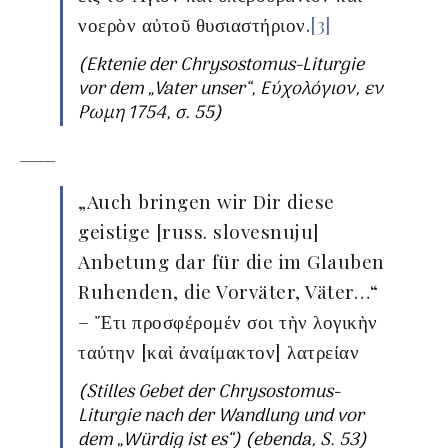
νοερὸν αὐτοῦ θυσιαστήριον.
[3]
(Ektenie der Chrysostomus-Liturgie
vor dem „Vater unser“, Εύχολόγιον, εν
Ρωμη 1754, σ. 55)
_____
„Auch bringen wir Dir diese
geistige [russ. slovesnuju]
Anbetung dar für die im Glauben
Ruhenden, die Vorväter, Väter…“
– Ἔτι προσφέρομέν σοι τὴν λογικὴν
ταύτην [καὶ ἀναίμακτον] λατρείαν
(Stilles Gebet der Chrysostomus-
Liturgie nach der Wandlung und vor
dem „Würdig ist es“) (ebenda, S. 53)