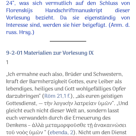
24“, was sich vermutlich auf den Schluss von
Florenskijs Handschriftmanuskript dieser
Vorlesung bezieht. Da sie eigenständig von
Interesse sind, werden sie hier beigefügt. (Anm. d.
russ. Hrsg.)
9-2-01 Materialien zur Vorlesung IX
1
„Ich ermahne euch also, Brüder und Schwestern,
kraft der Barmherzigkeit Gottes, eure Leiber als
lebendiges, heiliges und Gott wohlgefälliges Opfer
darzubringen“ (
Röm 21,1 f.
), „als euren geistigen
Gottesdienst, — τὴν λογικὴν λατρείαν ὑμῶν“. „Und
gleicht euch nicht dieser Welt an, sondern lasst
euch verwandeln durch die Erneuerung des
Denkens – ἀλλὰ μεταμορφοῦσθε τῇ ἀνακαινώσει
τοῦ νοὸς ὑμῶν “ (
ebenda, 2
). Nicht um den Dienst