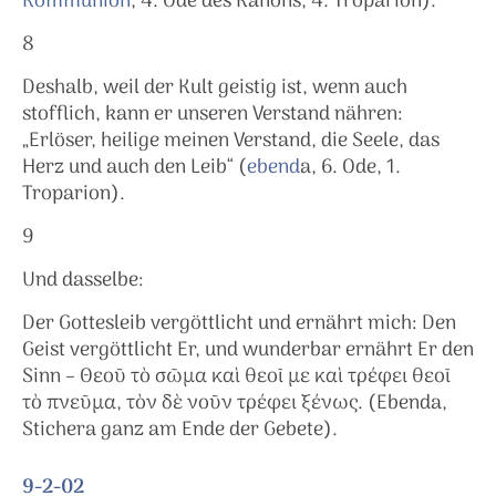
Kommunion
, 4. Ode des Kanons, 4. Troparion).
8
Deshalb, weil der Kult geistig ist, wenn auch
stofflich, kann er unseren Verstand nähren:
„Erlöser, heilige meinen Verstand, die Seele, das
Herz und auch den Leib“ (
ebend
a, 6. Ode, 1.
Troparion).
9
Und dasselbe:
Der Gottesleib vergöttlicht und ernährt mich: Den
Geist vergöttlicht Er, und wunderbar ernährt Er den
Sinn – Θεοῦ τὸ σῶμα καὶ θεοῖ με καὶ τρέφει θεοῖ
τὸ πνεῦμα, τὸν δὲ νοῦν τρέφει ξένως. (Ebenda,
Stichera ganz am Ende der Gebete).
9-2-02