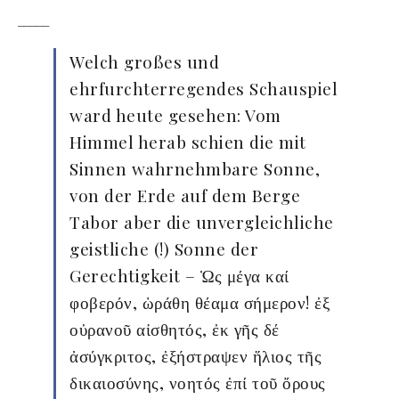
_____
Welch großes und
ehrfurchterregendes Schauspiel
ward heute gesehen: Vom
Himmel herab schien die mit
Sinnen wahrnehmbare Sonne,
von der Erde auf dem Berge
Tabor aber die unvergleichliche
geistliche (!) Sonne der
Gerechtigkeit – Ὡς μέγα καί
φοβερόν, ὡράθη θέαμα σήμερον! ἐξ
οὐρανοῦ αἰσθητός, ἐκ γῆς δέ
ἀσύγκριτος, ἐξήστραψεν ἥλιος τῆς
δικαιοσύνης, νοητός ἐπί τοῦ ὄρους